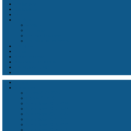
Les langues
Les sciences
Sport
Les clubs
webradio
En cuisine…
Les jeux de société
Les clubs par les élèves
Les expos
Sorties
Revue de presse
Association de parents
Les équipes du site
FSE
Accueil
Nos articles
articles 2025 2026
articles 2024 2025
Nos articles 2023 2024
Nos articles 2022 2023
Nos articles 2021 2022
Nos articles 2020 2021
Nos articles 2019 2020
Nos articles 2018 2019