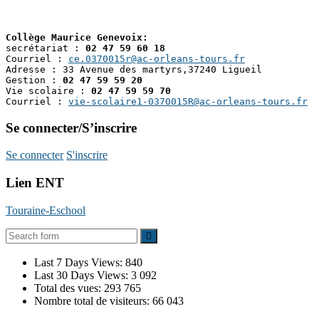
Collège Maurice Genevoix: 
secrétariat : 
02 47 59 60 18
Courriel : 
ce.0370015r@ac-orleans-tours.fr
Adresse : 33 Avenue des martyrs,37240 Ligueil

Gestion : 
02 47 59 59 20
Vie scolaire : 
02 47 59 59 70
Courriel : 
vie-scolaire1-0370015R@ac-orleans-tours.fr
Se connecter/S’inscrire
Se connecter
S'inscrire
Lien ENT
Touraine-Eschool
Last 7 Days Views:
840
Last 30 Days Views:
3 092
Total des vues:
293 765
Nombre total de visiteurs:
66 043