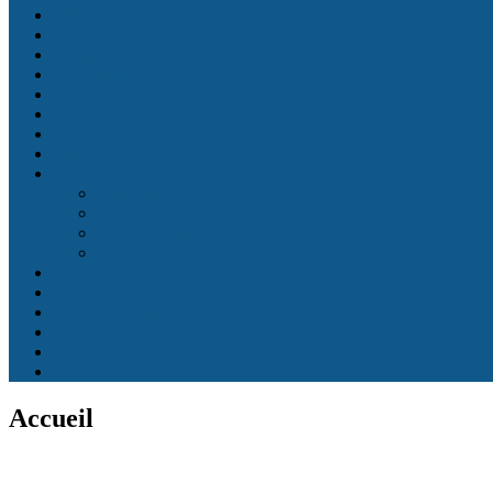
Vidéos
classe ULIS
La mini- entreprise
Les écodélégués
arts plastiques
Les langues
Les sciences
Sport
Les clubs
webradio
En cuisine…
Les jeux de société
Les clubs par les élèves
Les expos
Sorties
Revue de presse
Association de parents
Les équipes du site
FSE
Accueil