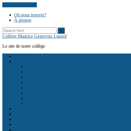
Skip to the content
Où nous trouver?
À propos
Collège Maurice Genevoix Ligueil
Le site de notre collège
Accueil
Nos articles
articles 2025 2026
articles 2024 2025
Nos articles 2023 2024
Nos articles 2022 2023
Nos articles 2021 2022
Nos articles 2020 2021
Nos articles 2019 2020
Nos articles 2018 2019
Vidéos
classe ULIS
La mini- entreprise
Les écodélégués
arts plastiques