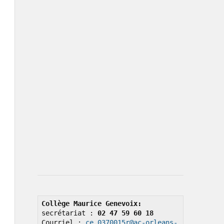
Collège Maurice Genevoix: 
secrétariat : 
02 47 59 60 18
Courriel : 
ce.0370015r@ac-orleans-