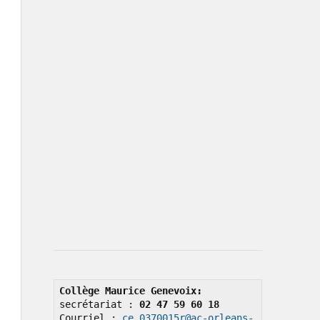
Collège Maurice Genevoix: 
secrétariat : 
02 47 59 60 18
Courriel : 
ce.0370015r@ac-orleans-