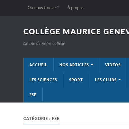
Où nous trouver?
À propos
COLLÈGE MAURICE GENEV
Le site de notre collège
ACCUEIL
NOS ARTICLES
VIDÉOS
LES SCIENCES
SPORT
LES CLUBS
FSE
CATÉGORIE :
FSE