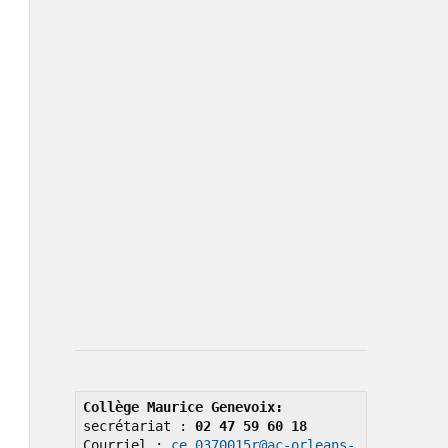
Collège Maurice Genevoix: 
secrétariat : 
02 47 59 60 18
Courriel : 
ce.0370015r@ac-orleans-