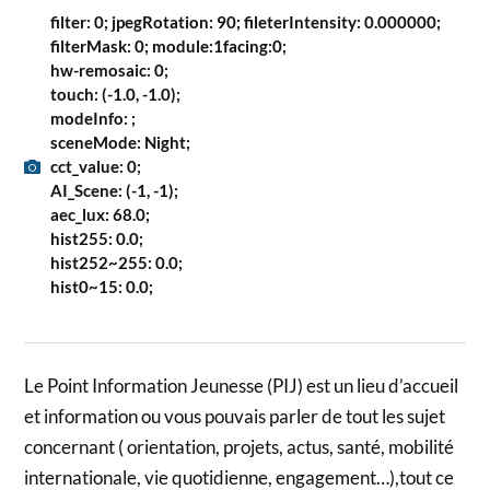
filter: 0; jpegRotation: 90; fileterIntensity: 0.000000;
filterMask: 0; module:1facing:0;
hw-remosaic: 0;
touch: (-1.0, -1.0);
modeInfo: ;
sceneMode: Night;
cct_value: 0;
AI_Scene: (-1, -1);
aec_lux: 68.0;
hist255: 0.0;
hist252~255: 0.0;
hist0~15: 0.0;
Le Point Information Jeunesse (PIJ) est un lieu d’accueil
et information ou vous pouvais parler de tout les sujet
concernant ( orientation, projets, actus, santé, mobilité
internationale, vie quotidienne, engagement…),tout ce