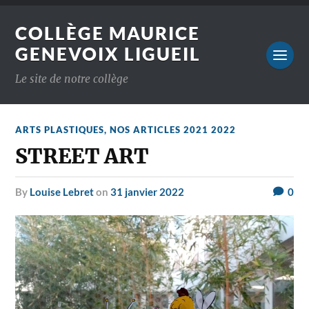
COLLÈGE MAURICE
GENEVOIX LIGUEIL
Le site de notre collège
ARTS PLASTIQUES
,
NOS ARTICLES 2021 2022
STREET ART
by
Louise Lebret
on
31 janvier 2022
0