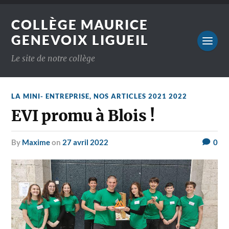
COLLÈGE MAURICE
GENEVOIX LIGUEIL
Le site de notre collège
LA MINI- ENTREPRISE
,
NOS ARTICLES 2021 2022
EVI promu à Blois !
by
Maxime
on
27 avril 2022
0