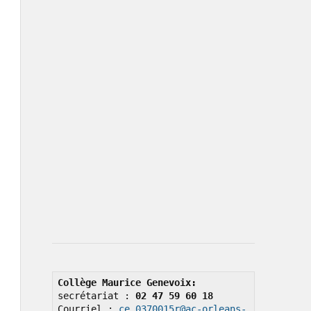
Collège Maurice Genevoix: 
secrétariat : 
02 47 59 60 18
Courriel : 
ce.0370015r@ac-orleans-