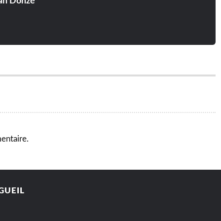
an Donzé
entaire.
GUEIL