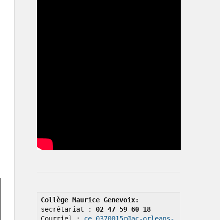
Collège Maurice Genevoix: 
secrétariat : 
02 47 59 60 18
Courriel : 
ce.0370015r@ac-orleans-