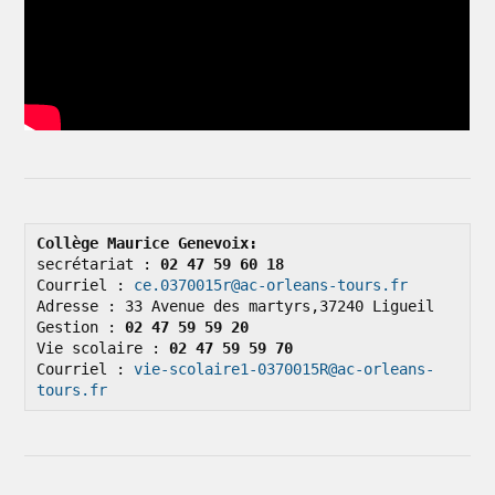
Collège Maurice Genevoix: 
secrétariat : 
02 47 59 60 18
Courriel : 
ce.0370015r@ac-orleans-tours.fr
Adresse : 33 Avenue des martyrs,37240 Ligueil

Gestion : 
02 47 59 59 20
Vie scolaire : 
02 47 59 59 70
Courriel : 
vie-scolaire1-0370015R@ac-orleans-
tours.fr