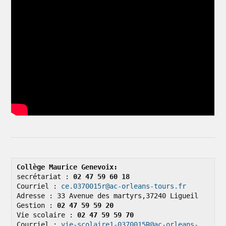
Collège Maurice Genevoix: 
secrétariat : 
02 47 59 60 18
Courriel : 
ce.0370015r@ac-orleans-tours.fr
Adresse : 33 Avenue des martyrs,37240 Ligueil

Gestion : 
02 47 59 59 20
Vie scolaire : 
02 47 59 59 70
Courriel : 
vie-scolaire1-0370015R@ac-orleans-