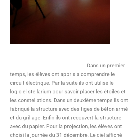
Dans un premier
temps, les élèves ont appris a comprendre le
circuit électrique. Par la suite ils ont utilisé le
logiciel stellarium pour savoir placer les étoiles et
les constellations. Dans un deuxième temps ils ont
fabriqué la structure avec des tiges de béton armé
et du grillage. Enfin ils ont recouvert la structure
avec du papier. Pour la projection, les élèves ont
choisi la journée du 31 décembre. Le ciel affiché