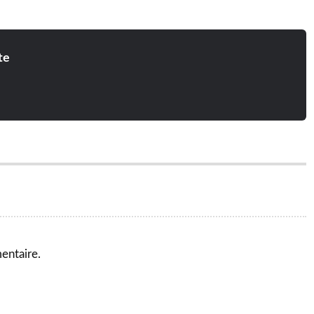
te
entaire.