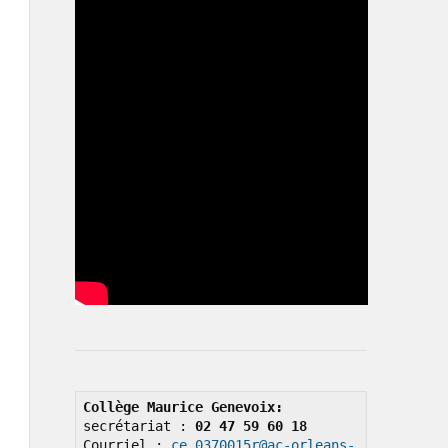
Collège Maurice Genevoix: 
secrétariat : 
02 47 59 60 18
Courriel : 
ce.0370015r@ac-orleans-