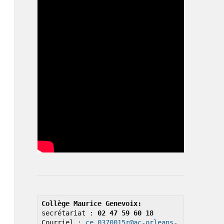
Collège Maurice Genevoix: 
secrétariat : 
02 47 59 60 18
Courriel : 
ce.0370015r@ac-orleans-