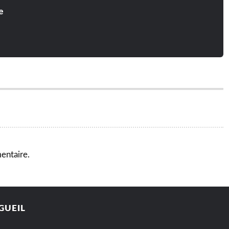
e
entaire.
GUEIL