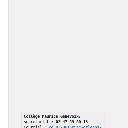
Collège Maurice Genevoix: 
secrétariat : 
02 47 59 60 18
Courriel : 
ce.0370015r@ac-orleans-