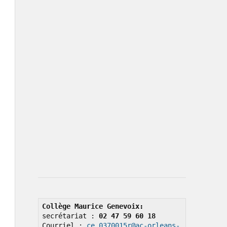
Collège Maurice Genevoix: 
secrétariat : 
02 47 59 60 18
Courriel : 
ce.0370015r@ac-orleans-