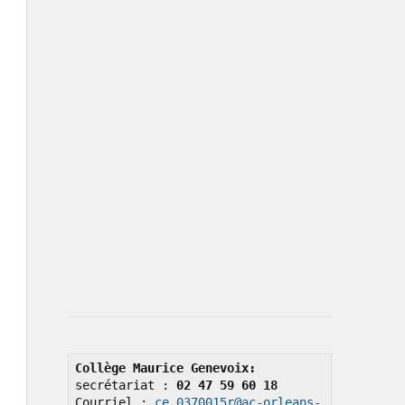
Collège Maurice Genevoix: 
secrétariat : 
02 47 59 60 18
Courriel : 
ce.0370015r@ac-orleans-