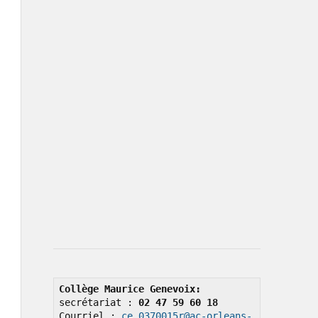
Collège Maurice Genevoix: 
secrétariat : 
02 47 59 60 18
Courriel : 
ce.0370015r@ac-orleans-