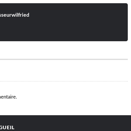
sseurwilfried
entaire.
GUEIL