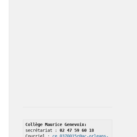
Collège Maurice Genevoix: 
secrétariat : 
02 47 59 60 18
Courriel : 
ce.0370015r@ac-orleans-