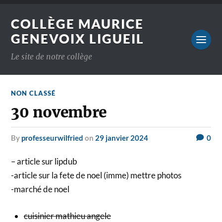
COLLÈGE MAURICE
GENEVOIX LIGUEIL
Le site de notre collège
NON CLASSÉ
30 novembre
by
professeurwilfried
on
29 janvier 2024
0
– article sur lipdub
-article sur la fete de noel (imme) mettre photos
-marché de noel
cuisinier mathieu angele