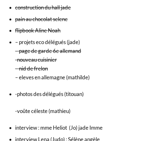
construction du hall jade
pain au chocolat selene
flipbook Aline Noah
– projets eco délégués (jade)
– page de garde 6e allemand
-nouveau cuisinier
– nid de frelon
– eleves en allemagne (mathilde)
-photos des délégués (titouan)
-voûte céleste (mathieu)
interview : mme Heliot (Jo) jade Imme
interview Lena (Judo) : Sélène angèle