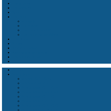
Les langues
Les sciences
Sport
Les clubs
webradio
En cuisine…
Les jeux de société
Les clubs par les élèves
Les expos
Sorties
Revue de presse
Association de parents
Les équipes du site
FSE
Accueil
Nos articles
articles 2025 2026
articles 2024 2025
Nos articles 2023 2024
Nos articles 2022 2023
Nos articles 2021 2022
Nos articles 2020 2021
Nos articles 2019 2020
Nos articles 2018 2019