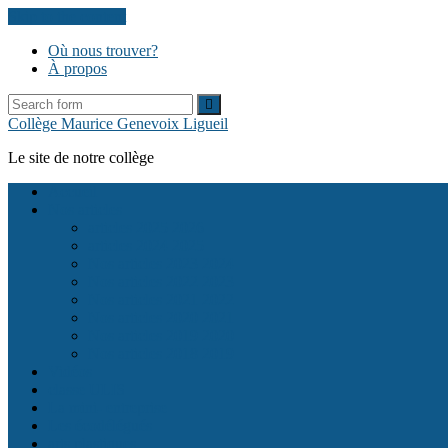
Skip to the content
Où nous trouver?
À propos
Collège Maurice Genevoix Ligueil
Le site de notre collège
Accueil
Nos articles
articles 2025 2026
articles 2024 2025
Nos articles 2023 2024
Nos articles 2022 2023
Nos articles 2021 2022
Nos articles 2020 2021
Nos articles 2019 2020
Nos articles 2018 2019
Vidéos
classe ULIS
La mini- entreprise
Les écodélégués
arts plastiques