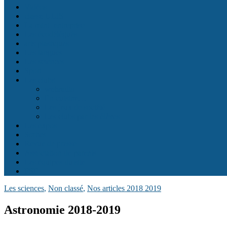
Vidéos
classe ULIS
La mini- entreprise
Les écodélégués
arts plastiques
Les langues
Les sciences
Sport
Les clubs
webradio
En cuisine…
Les jeux de société
Les clubs par les élèves
Les expos
Sorties
Revue de presse
Association de parents
Les équipes du site
FSE
Les sciences
,
Non classé
,
Nos articles 2018 2019
Astronomie 2018-2019