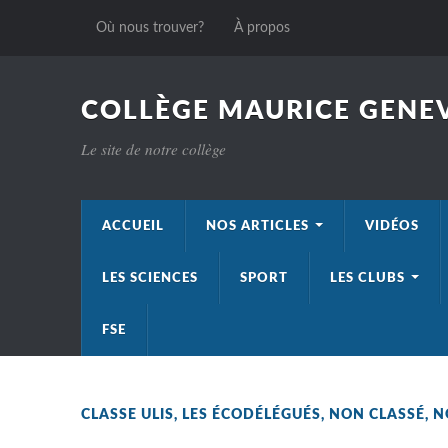
Où nous trouver?
À propos
COLLÈGE MAURICE GENEV
Le site de notre collège
ACCUEIL
NOS ARTICLES
VIDÉOS
LES SCIENCES
SPORT
LES CLUBS
FSE
CLASSE ULIS
,
LES ÉCODÉLÉGUÉS
,
NON CLASSÉ
,
N