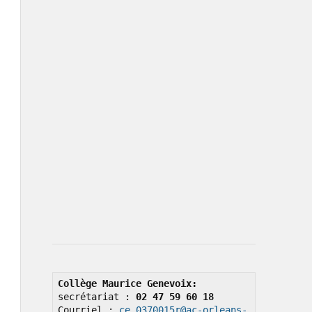
Collège Maurice Genevoix: 
secrétariat : 
02 47 59 60 18
Courriel : 
ce.0370015r@ac-orleans-